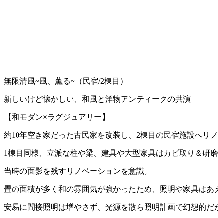
無限清風~風、薫る~（民宿/2棟目）
新しいけど懐かしい、和風と洋物アンティークの共演
【和モダン×ラグジュアリー】
約10年空き家だった古民家を改装し、2棟目の民宿施設へリ
1棟目同様、立派な柱や梁、建具や大型家具はカビ取り＆研
当時の面影を残すリノベーションを意識。
畳の面積が多く和の雰囲気が強かったため、照明や家具はあ
安易に間接照明は増やさず、光源を散ら照明計画で幻想的だ