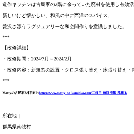
造作キッチンは古民家の2階に余っていた廃材を使用し有効
新しいけど懐かしい、和風の中に西洋のスパイス、
贅沢さ漂うラグジュアリーな和空間作りを意識しました。
***
【改修詳細】
・改修期間：2024/7月～2024/2月
・改修内容：新規窓の設置・クロス張り替え・床張り替え・
***
Mattyの古民家2棟目HP:
https://www.matty-no-kominka.com/二棟目-無限清風-風薫る
所在地｜
群馬県南牧村